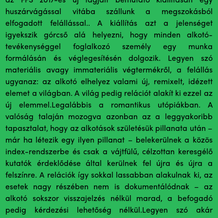
az FFS 2017-es új tagjait bemutató kiállításán egy
huszárvágással vitába szállunk a megszokásból
elfogadott felállással.. A kiállítás azt a jelenséget
igyekszik górcső alá helyezni, hogy minden alkotó-
tevékenységgel foglalkozó személy egy munka
formálásán és véglegesítésén dolgozik. Legyen szó
materiális avagy immateriális végtermékről, a felállás
ugyanaz: az alkotó elhelyez valami új, remixelt, idézett
elemet a világban. A világ pedig relációt alakít ki ezzel az
új elemmel.Legalábbis a romantikus utópiákban. A
valóság talaján mozogva azonban az a leggyakoribb
tapasztalat, hogy az alkotások születésük pillanata után –
már ha létezik egy ilyen pillanat – belekerülnek a közös
index-rendszerbe és csak a vájtfülű, célzottan keresgélő
kutatók érdeklődése által kerülnek fel újra és újra a
felszínre. A relációk így sokkal lassabban alakulnak ki, az
esetek nagy részében nem is dokumentálódnak – az
alkotó sokszor visszajelzés nélkül marad, a befogadó
pedig kérdezési lehetőség nélkül.Legyen szó akár