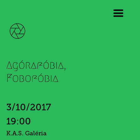
Az FFS új tagjainak kiállítása
Agórafóbia,
Fobofóbia
3/10/2017
19:00
K.A.S. Galéria