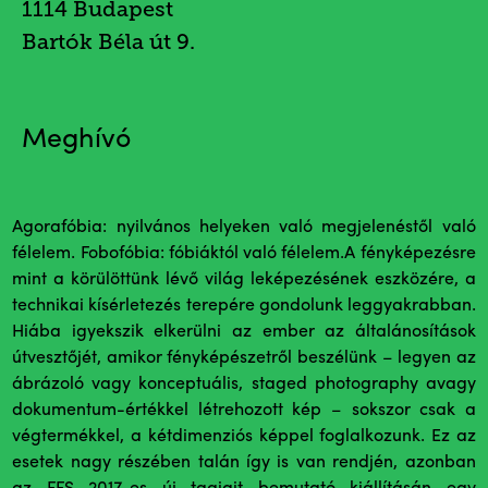
1114 Budapest
Bartók Béla út 9.
Meghívó
Agorafóbia: nyilvános helyeken való megjelenéstől való
félelem. Fobofóbia: fóbiáktól való félelem.A fényképezésre
mint a körülöttünk lévő világ leképezésének eszközére, a
technikai kísérletezés terepére gondolunk leggyakrabban.
Hiába igyekszik elkerülni az ember az általánosítások
útvesztőjét, amikor fényképészetről beszélünk – legyen az
ábrázoló vagy konceptuális, staged photography avagy
dokumentum-értékkel létrehozott kép – sokszor csak a
végtermékkel, a kétdimenziós képpel foglalkozunk. Ez az
esetek nagy részében talán így is van rendjén, azonban