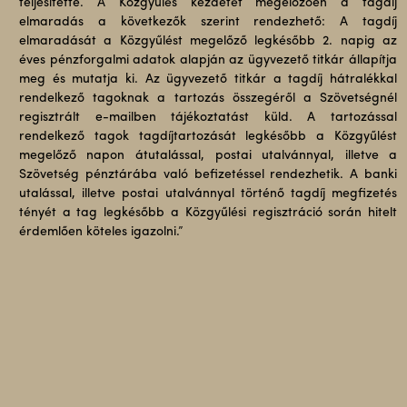
teljesítette. A Közgyűlés kezdetét megelőzően a tagdíj
elmaradás a következők szerint rendezhető: A tagdíj
elmaradását a Közgyűlést megelőző legkésőbb 2. napig az
éves pénzforgalmi adatok alapján az ügyvezető titkár állapítja
meg és mutatja ki. Az ügyvezető titkár a tagdíj hátralékkal
rendelkező tagoknak a tartozás összegéről a Szövetségnél
regisztrált e-mailben tájékoztatást küld. A tartozással
rendelkező tagok tagdíjtartozását legkésőbb a Közgyűlést
megelőző napon átutalással, postai utalvánnyal, illetve a
Szövetség pénztárába való befizetéssel rendezhetik. A banki
utalással, illetve postai utalvánnyal történő tagdíj megfizetés
tényét a tag legkésőbb a Közgyűlési regisztráció során hitelt
érdemlően köteles igazolni.”