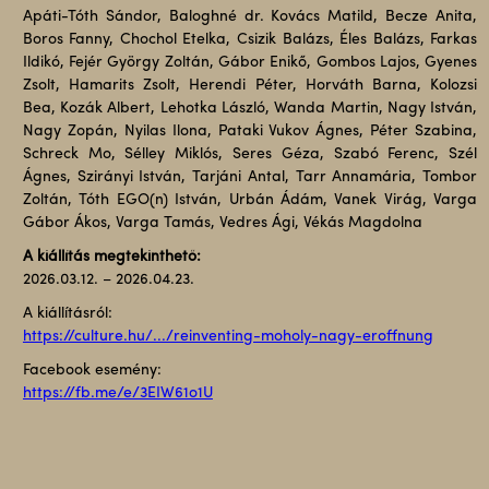
Apáti-Tóth Sándor, Baloghné dr. Kovács Matild, Becze Anita,
Boros Fanny, Chochol Etelka, Csizik Balázs, Éles Balázs, Farkas
Ildikó, Fejér György Zoltán, Gábor Enikő, Gombos Lajos, Gyenes
Zsolt, Hamarits Zsolt, Herendi Péter, Horváth Barna, Kolozsi
Bea, Kozák Albert, Lehotka László, Wanda Martin, Nagy István,
Nagy Zopán, Nyilas Ilona, Pataki Vukov Ágnes, Péter Szabina,
Schreck Mo, Sélley Miklós, Seres Géza, Szabó Ferenc, Szél
Ágnes, Szirányi István, Tarjáni Antal, Tarr Annamária, Tombor
Zoltán, Tóth EGO(n) István, Urbán Ádám, Vanek Virág, Varga
Gábor Ákos, Varga Tamás, Vedres Ági, Vékás Magdolna
A kiállítás megtekinthető:
2026.03.12. – 2026.04.23.
A kiállításról:
https://culture.hu/.../reinventing-moholy-nagy-eroffnung
Facebook esemény:
https://fb.me/e/3EIW61o1U