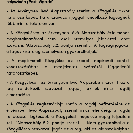
helyszínén (Pesti Vigadó).
• Az érvényben lévő Alapszabály szerint a Közgyűlés akkor
határozatképes, ha a szavazati joggal rendelkező tagságnak
több mint a fele jelen van.
• A Közgyűlésen az érvényben lévő Alapszabály értelmében
meghatalmazással nem, csak személyes jelenléttel lehet
szavazni. “Alapszabály 5.2. pontja szerint ... A Tagsági jogokat
a tagok kizárólag személyesen gyakorolhatják.”
• A megismételt Közgyűlés az eredeti napirendi pontok
vonatkozásában a megjelentek számától függetlenül
határozatképes.
• A Közgyűlésen az érvényben lévő Alapszabály szerint az a
tag rendelkezik szavazati joggal, akinek nincs tagdíj
elmaradása.
• A Közgyűlés regisztrációja során a tagdíj befizetésére az
érvényben lévő Alapszabály szerint nincs lehetőség, a tagdíj
rendezését legkésőbb a Közgyűlést megelőző napig teljesíteni
kell. “Alapszabály 5.2. pontja szerint ... Nem gyakorolhatja a
Közgyűlésen szavazati jogát az a tag, aki az alapszabályban