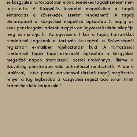
és közgyűlési határozatban előírt, esedékes tagdíjfizetését nem
teljesítette. A Közgyűlés kezdetét megelőzően a tagdíj
elmaradás a következők szerint rendezhető: A tagdíj
elmaradását a Közgyűlést megelőző legkésőbb 2. napig az
éves pénzforgalmi adatok alapján az ügyvezető titkár állapítja
meg és mutatja ki. Az ügyvezető titkár a tagdíj hátralékkal
rendelkező tagoknak a tartozás összegéről a Szövetségnél
regisztrált e-mailben tájékoztatást küld. A tartozással
rendelkező tagok tagdíjtartozását legkésőbb a Közgyűlést
megelőző napon átutalással, postai utalvánnyal, illetve a
Szövetség pénztárába való befizetéssel rendezhetik. A banki
utalással, illetve postai utalvánnyal történő tagdíj megfizetés
tényét a tag legkésőbb a Közgyűlési regisztráció során hitelt
érdemlően köteles igazolni.”