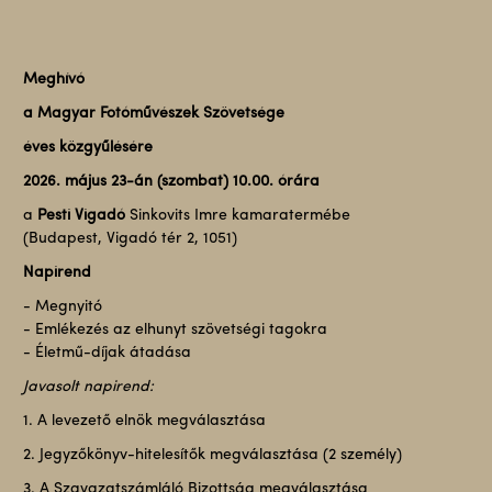
Meghívó
a Magyar Fotóművészek Szövetsége
éves közgyűlésére
2026. május 23-án (szombat) 10.00. órára
a
Pesti Vigadó
Sinkovits Imre kamaratermébe
(Budapest, Vigadó tér 2, 1051)
Napirend
- Megnyitó
- Emlékezés az elhunyt szövetségi tagokra
- Életmű-díjak átadása
Javasolt napirend:
1. A levezető elnök megválasztása
2. Jegyzőkönyv-hitelesítők megválasztása (2 személy)
3. A Szavazatszámláló Bizottság megválasztása