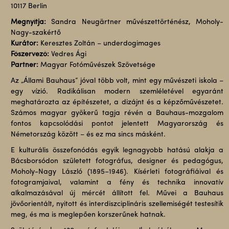
10117 Berlin
Megnyitja:
Sandra Neugärtner művészettörténész, Moholy-
Nagy-szakértő
Kurátor:
Keresztes Zoltán – underdogimages
Főszervező:
Vedres Ági
Partner:
Magyar Fotóművészek Szövetsége
Az „Állami Bauhaus” jóval több volt, mint egy művészeti iskola –
egy vízió. Radikálisan modern szemléletével egyaránt
meghatározta az építészetet, a dizájnt és a képzőművészetet.
Számos magyar gyökerű tagja révén a Bauhaus-mozgalom
fontos kapcsolódási pontot jelentett Magyarország és
Németország között – és ez ma sincs másként.
E kulturális összefonódás egyik legnagyobb hatású alakja a
Bácsborsódon született fotográfus, designer és pedagógus,
Moholy-Nagy László (1895–1946). Kísérleti fotográfiáival és
fotogramjaival, valamint a fény és technika innovatív
alkalmazásával új mércét állított fel. Művei a Bauhaus
jövőorientált, nyitott és interdiszciplináris szellemiségét testesítik
meg, és ma is meglepően korszerűnek hatnak.