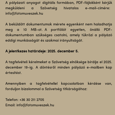
A pályázati anyagot digitális formában, PDF-fájlokként kérjük
megküldeni a Szövetség hivatalos e-mail-címére:
info@fotomuveszek.hu
A beküldött dokumentumok mérete egyenként nem haladhatja
meg a 10 MB-ot. A portfóliót egyetlen, önálló PDF-
dokumentumban szükséges csatolni, amely tükrözi a pályázó
eddigi munkásságát és szakmai irányultságát.
A jelentkezés határideje: 2025. december 5.
A tagfelvételi kérelmeket a Szövetség elnöksége bírálja el 2025.
december 19-ig. A döntésről minden pályázó e-mailben kap
értesítést.
Amennyiben a tagfelvétellel kapcsolatban kérdése van,
forduljon bizalommal a Szövetség titkárságához:
Telefon: +36 30 211 2705
Email: info@fotomuveszek.hu