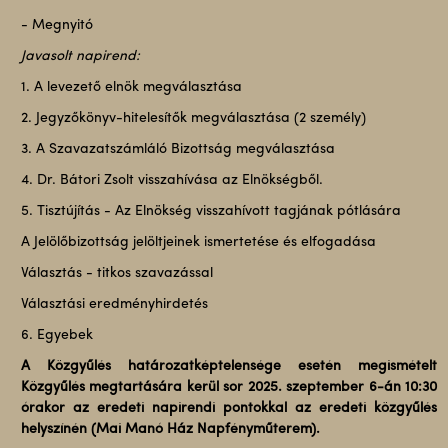
- Megnyitó
Javasolt napirend:
1. A levezető elnök megválasztása
2. Jegyzőkönyv-hitelesítők megválasztása (2 személy)
3. A Szavazatszámláló Bizottság megválasztása
4. Dr. Bátori Zsolt visszahívása az Elnökségből.
5. Tisztújítás - Az Elnökség visszahívott tagjának pótlására
A Jelölőbizottság jelöltjeinek ismertetése és elfogadása
Választás - titkos szavazással
Választási eredményhirdetés
6. Egyebek
A Közgyűlés határozatképtelensége esetén megismételt
Közgyűlés megtartására kerül sor 2025. szeptember 6-án 10:30
órakor az eredeti napirendi pontokkal az eredeti közgyűlés
helyszínén (Mai Manó Ház Napfényműterem).