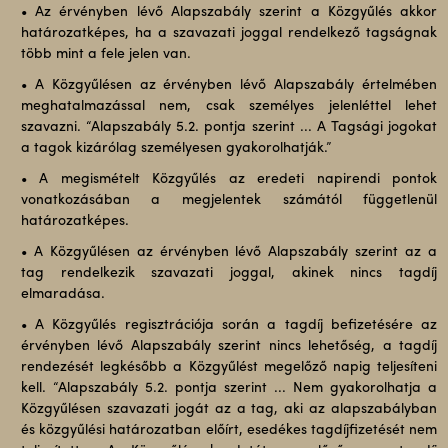
• Az érvényben lévő Alapszabály szerint a Közgyűlés akkor
határozatképes, ha a szavazati joggal rendelkező tagságnak
több mint a fele jelen van.
• A Közgyűlésen az érvényben lévő Alapszabály értelmében
meghatalmazással nem, csak személyes jelenléttel lehet
szavazni. “Alapszabály 5.2. pontja szerint ... A Tagsági jogokat
a tagok kizárólag személyesen gyakorolhatják.”
• A megismételt Közgyűlés az eredeti napirendi pontok
vonatkozásában a megjelentek számától függetlenül
határozatképes.
• A Közgyűlésen az érvényben lévő Alapszabály szerint az a
tag rendelkezik szavazati joggal, akinek nincs tagdíj
elmaradása.
• A Közgyűlés regisztrációja során a tagdíj befizetésére az
érvényben lévő Alapszabály szerint nincs lehetőség, a tagdíj
rendezését legkésőbb a Közgyűlést megelőző napig teljesíteni
kell. “Alapszabály 5.2. pontja szerint ... Nem gyakorolhatja a
Közgyűlésen szavazati jogát az a tag, aki az alapszabályban
és közgyűlési határozatban előírt, esedékes tagdíjfizetését nem