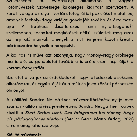
Születésének 130. évfordulója alkalmából a Magyar
Fotóművészek Szövetsége különleges kiállítást szervezett. A
kurált válogatás olyan kortárs fotográfiai pozíciókat mutat be,
amelyek Moholy-Nagy vízióját gondolják tovább és értelmezik
újra. A Bauhaus „kísérletezés iránti nyitottságának”
szellemében, technikai megkötések nélkül születtek meg azok
az inspiráló munkák, amelyek a múlt és jelen közötti kreatív
párbeszédre helyezik a hangsúlyt.
A kiállítás 41 műve azt bizonyítja, hogy Moholy-Nagy öröksége
ma is élő, és gondolatai továbbra is erőteljesen inspirálják a
kortárs fotográfiát.
Szeretettel várjuk az érdeklődőket, hogy felfedezzék e sokszínű
alkotásokat, és együtt éljék át a múlt és jelen közötti párbeszéd
élményét.
A kiállítást Sandra Neugärtner művészettörténész nyitja meg
számos kiállító művész jelenlétében. Sandra Neugärtner többek
között a
Statt Farbe: Licht. Das Fotogramm bei Moholy-Nagy
als pädagogisches Medium
(Berlin: Gebr. Mann Verlag, 2021)
című monográfia szerzője.
Kiállító művészek: