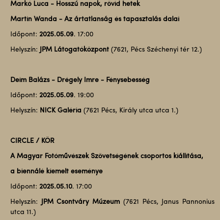
Markó Luca - Hosszú napok, rövid hetek
Martin Wanda - Az ártatlanság és tapasztalás dalai
Időpont:
2025.05.09
. 17:00
Helyszín:
JPM Látogatóközpont
(7621, Pécs Széchenyi tér 12.)
Deim Balázs - Drégely Imre - Fénysebesség
Időpont:
2025.05.09
. 19:00
Helyszín:
NICK Galéria
(7621 Pécs, Király utca utca 1.)
CIRCLE / KÖR
A Magyar Fotóművészek Szövetségének csoportos kiállítása,
a biennálé kiemelt eseménye
Időpont:
2025.05.10
. 17:00
Helyszín:
JPM Csontváry Múzeum
(7621 Pécs, Janus Pannonius
utca 11.)