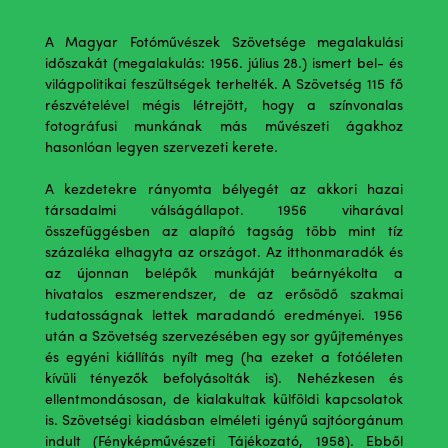
A Magyar Fotóművészek Szövetsége megalakulási
időszakát (megalakulás: 1956. július 28.) ismert bel- és
világpolitikai feszültségek terhelték. A Szövetség 115 fő
részvételével mégis létrejött, hogy a színvonalas
fotográfusi munkának más művészeti ágakhoz
hasonlóan legyen szervezeti kerete.
A kezdetekre rányomta bélyegét az akkori hazai
társadalmi válságállapot. 1956 viharával
összefüggésben az alapító tagság több mint tíz
százaléka elhagyta az országot. Az itthonmaradók és
az újonnan belépők munkáját beárnyékolta a
hivatalos eszmerendszer, de az erősödő szakmai
tudatosságnak lettek maradandó eredményei. 1956
után a Szövetség szervezésében egy sor gyűjteményes
és egyéni kiállítás nyílt meg (ha ezeket a fotóéleten
kívüli tényezők befolyásolták is). Nehézkesen és
ellentmondásosan, de kialakultak külföldi kapcsolatok
is. Szövetségi kiadásban elméleti igényű sajtóorgánum
indult (Fényképművészeti Tájékozató, 1958). Ebből