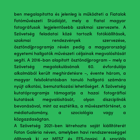
Kerekes Gábor, Lőrinczy György, Lucien Hervé, Pécsi
József, Rónai Dénes és Vadas Ernő. A Szövetség 1977-
ben megalapította és jelenleg is működteti a Fiatalok
Fotóművészeti Stúdióját, mely a fiatal magyar
fotográfusok legjelentősebb szakmai szervezete. A
Szövetség feladatai közé tartozik fotókiállítások,
szakmai rendezvények szervezése,
ösztöndíjprogramja révén pedig a magyarországi
egyetemi hallgatók művészeti céljainak megvalósítását
segíti. A 2016-ban alapított ösztöndíjprogram – mely a
Szövetség megalakulásának 60. évfordulója
alkalmából került meghirdetésre –, évente három, a
magyar felsőoktatásban tanuló hallgató számára
nyújt alkotási, bemutatkozási lehetőséget. A Szövetség
kutatóprogramja támogatja a hazai fotográfiai
kutatások megvalósítását, olyan diszciplínák
bevonásával, mint az esztétika, a művészettörténet, a
médiatudomány, a szociológia vagy a
közgazdaságtan.
A Szövetség 2021-ben létrehozta saját kiállítóterét
Foton Galéria néven, amelyben havi rendszerességgel
állítanak ki az MFSZ és FFS-tagjai. A szociális