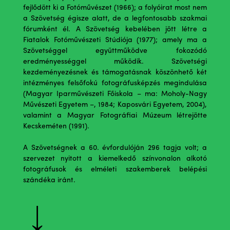
fejlődött ki a Fotóművészet (1966); a folyóirat most nem
a Szövetség égisze alatt, de a legfontosabb szakmai
fórumként él. A Szövetség kebelében jött létre a
Fiatalok Fotóművészeti Stúdiója (1977); amely ma a
Szövetséggel együttműködve fokozódó
eredményességgel működik. Szövetségi
kezdeményezésnek és támogatásnak köszönhető két
intézményes felsőfokú fotográfusképzés megindulása
(Magyar Iparművészeti Főiskola – ma: Moholy-Nagy
Művészeti Egyetem –, 1984; Kaposvári Egyetem, 2004),
valamint a Magyar Fotográfiai Múzeum létrejötte
Kecskeméten (1991).
A Szövetségnek a 60. évfordulóján 296 tagja volt; a
szervezet nyitott a kiemelkedő színvonalon alkotó
fotográfusok és elméleti szakemberek belépési
szándéka iránt.