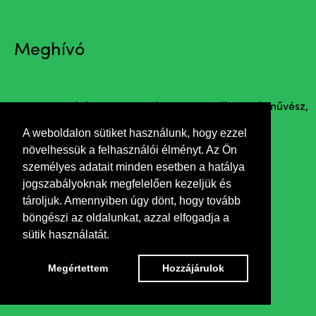
Meghívó
Megnyitja Ráckevei Anna Jászai Mari-díjas színművész,
Érdemes művész, a Csokonai Színház igazgatója
A weboldalon sütiket használunk, hogy ezzel
növelhessük a felhasználói élményt. Az Ön
személyes adatait minden esetben a hatálya
jogszabályoknak megfelelően kezeljük és
tároljuk. Amennyiben úgy dönt, hogy tovább
böngészi az oldalunkat, azzal elfogadja a
sütik használatát.
Megértettem
Hozzájárulok