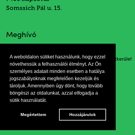
Somssich Pál u. 15.
Meghívó
A weboldalon sütiket használunk, hogy ezzel
Megnyitja Köntös László aDunántúli Egyházkerület
növelhessük a felhasználói élményt. Az Ön
főjegyzője
személyes adatait minden esetben a hatálya
jogszabályoknak megfelelően kezeljük és
tároljuk. Amennyiben úgy dönt, hogy tovább
böngészi az oldalunkat, azzal elfogadja a
sütik használatát.
Megértettem
Hozzájárulok