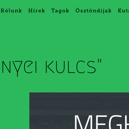
Rólunk
Hírek
Tagok
Ösztöndíjak
Kut
nnyei kulcs"