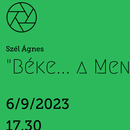
Szél Ágnes
"Béke... a Me
6/9/2023
17.30