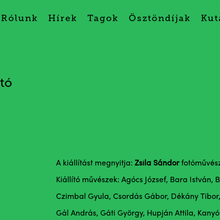
Rólunk
Hírek
Tagok
Ösztöndíjak
Kut
tó
A kiállítást megnyitja:
Zsila Sándor
fotóművés
Kiállító művészek: Agócs József, Bara István, 
Czimbal Gyula, Csordás Gábor, Dékány Tibor,
Gál András, Gáti György, Hupján Attila, Kanyó