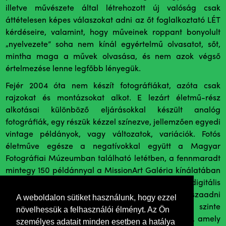
illetve művészete által létrehozott új valóság csak
áttételesen képes válaszokat adni az őt foglalkoztató LÉT
kérdéseire, valamint, hogy műveinek roppant bonyolult
„nyelvezete” soha nem kínál egyértelmű olvasatot, sőt,
mintha maga a művek olvasása, és nem azok végső
értelmezése lenne legfőbb lényegük.
Fejér 2004 óta nem készít fotográfiákat, azóta csak
rajzokat és montázsokat alkot. E lezárt életmű-rész
alkotásai különböző eljárásokkal készült analóg
fotográfiák, egy részük kézzel színezve, jellemzően egyedi
vintage példányok, vagy változatok, variációk. Fotós
életműve egésze a negatívokkal együtt a Magyar
Fotográfiai Múzeumban található letétben, a fennmaradt
mintegy 150 példánnyal a MissionArt Galéria kínálatában
és kiállításain találkozhatnak majd. Sajnos a digitális
látvány a képernyőn egyáltalán nem képes visszaadni
A weboldalon sütiket használunk, hogy ezzel
Fejér képeinek hihetetlen varázsát, azt a szinte
növelhessük a felhasználói élményt. Az Ön
mikroszkopikus, grafikai
élességet és pontosságot
, amely
személyes adatait minden esetben a hatálya