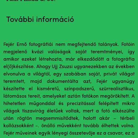
További információ
Fejér Ernő fotográfiái nem megfejtendő talányok. Fotóin
megjelenő kvázi valóságok saját teremtményei, így
amikor ezeket létrehozta, már elkezdődött a fotográfia
el(ő)készítése. Ahogy Ujj Zsuzsi ugyanezekben az években
elvonulva a világtól, egy szobában saját, privát világot
teremtett, majd dokumentálta azt, Fejér ugyanúgy
készítette el kisméretű, színpadszerű, szürrealisztikus,
látomásos tereit, amelyeket aztán fotókon megörökített. A
hihetetlen műgonddal és precizitással felépített mikro
világok tiszavirág életűek voltak, mert a fotó elkészülte
után rögtön megsemmisítődtek, holott akár – térbeli
kollázsokként -. önálló művekként tovább élhettek volna.
Fejér műveinek egyik lényegi összetevője ez a csavar, ez a