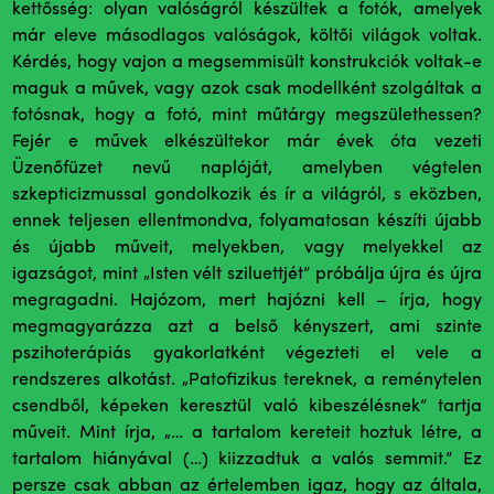
kettősség: olyan valóságról készültek a fotók, amelyek
már eleve másodlagos valóságok, költői világok voltak.
Kérdés, hogy vajon a megsemmisült konstrukciók voltak-e
maguk a művek, vagy azok csak modellként szolgáltak a
fotósnak, hogy a fotó, mint műtárgy megszülethessen?
Fejér e művek elkészültekor már évek óta vezeti
Üzenőfüzet nevű naplóját, amelyben végtelen
szkepticizmussal gondolkozik és ír a világról, s eközben,
ennek teljesen ellentmondva, folyamatosan készíti újabb
és újabb műveit, melyekben, vagy melyekkel az
igazságot, mint „Isten vélt sziluettjét” próbálja újra és újra
megragadni. Hajózom, mert hajózni kell – írja, hogy
megmagyarázza azt a belső kényszert, ami szinte
pszihoterápiás gyakorlatként végezteti el vele a
rendszeres alkotást. „Patofizikus tereknek, a reménytelen
csendből, képeken keresztül való kibeszélésnek” tartja
műveit. Mint írja, „… a tartalom kereteit hoztuk létre, a
tartalom hiányával (…) kiizzadtuk a valós semmit.” Ez
persze csak abban az értelemben igaz, hogy az általa,