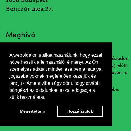
1068 Budapest
Benczúr utca 27.
Meghívó
A weboldalon sütiket használunk, hogy ezzel
Az ABFA tagjai e kiállítással tisztelegnek a fél évszázados
növelhessük a felhasználói élményt. Az Ön
pályát maga mögött tudó mester (és munkássága) előtt,
személyes adatait minden esetben a hatálya
aki maga is tagja az egyesületnek. Természetesen a
jogszabályoknak megfelelően kezeljük és
megnyitó után lehetőség lesz (vele is) beszélgetni.
tároljuk. Amennyiben úgy dönt, hogy tovább
Beszédet mond Károly György Tamás, az ABFA elnöke.
böngészi az oldalunkat, azzal elfogadja a
sütik használatát.
Megértettem
Hozzájárulok