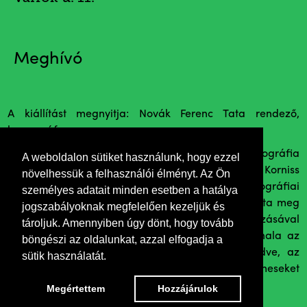
Meghívó
A kiállítást megnyitja: Novák Ferenc Tata rendező,
koreográfus
Korniss Péter (Kolozsvár, 1937) a magyar fotográfia
A weboldalon sütiket használunk, hogy ezzel
legendás alakja idén ünnepli 80. születésnapját. Korniss
növelhessük a felhasználói élményt. Az Ön
munkássága az egyik leggazdagabb hazai fotográfiai
személyes adatait minden esetben a hatálya
életmű. Hírnevét dokumentarista fotósként alapozta meg
jogszabályoknak megfelelően kezeljük és
elsősorban a paraszti életforma és kultúra fotózásával
tároljuk. Amennyiben úgy dönt, hogy tovább
Kelet-Európában, mely téma az életmű vezérfonala az
böngészi az oldalunkat, azzal elfogadja a
1967-ben készített, első táncházas képeitől kezdve, az
sütik használatát.
utóbbi évek konceptuálisnak tekinthető, betlehemeseket
vagy széki asszonyokat bemutató fotósorozatokig.
Megértettem
Hozzájárulok