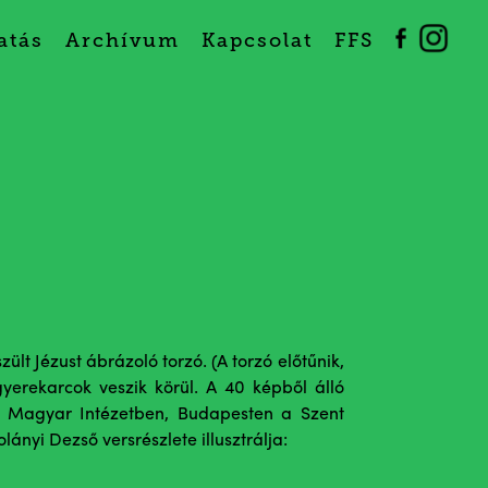
atás
Archívum
Kapcsolat
FFS
zült Jézust ábrázoló torzó. (A torzó előtűnik,
yerekarcok veszik körül. A 40 képből álló
i Magyar Intézetben, Budapesten a Szent
lányi Dezső versrészlete illusztrálja: