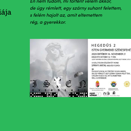
Én nem tudom, mi történt vélem akkor,
de úgy rémlett, egy szárny suhant felettem,
iája
s felém hajolt az, amit eltemettem
rég, a gyerekkor.