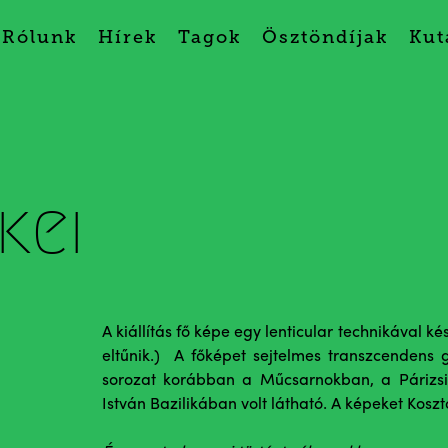
Rólunk
Hírek
Tagok
Ösztöndíjak
Kut
kei
A kiállítás fő képe egy lenticular technikával kés
eltűnik.) A főképet sejtelmes transzcendens g
sorozat korábban a Műcsarnokban, a Párizs
István Bazilikában volt látható. A képeket Koszto