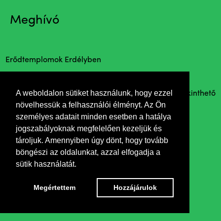
Meghívó
Erődtemplomok Erdélyben
Megnyitja Hamarits Zsolt fotóművész
A weboldalon sütiket használunk, hogy ezzel
A kiállítás az előadások előtt és a szünetekben tekinthető
növelhessük a felhasználói élményt. Az Ön
meg.
személyes adatait minden esetben a hatálya
jogszabályoknak megfelelően kezeljük és
tároljuk. Amennyiben úgy dönt, hogy tovább
böngészi az oldalunkat, azzal elfogadja a
sütik használatát.
Megértettem
Hozzájárulok