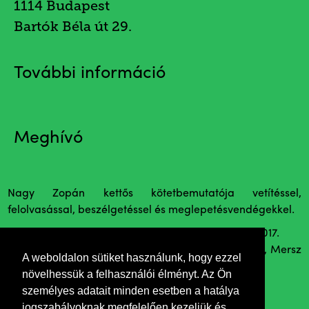
1114 Budapest
Bartók Béla út 29.
További információ
Meghívó
Nagy Zopán kettős kötetbemutatója vetítéssel,
felolvasással, beszélgetéssel és meglepetésvendégekkel.
Duplex (Fotográfiák, fotómunkák), Pixel könyvek, 2017.
Füzet (Válogatott rajzolatok, írás-képek, 1997-2017), Mersz
A weboldalon sütiket használunk, hogy ezzel
könyvek, 2017.
növelhessük a felhasználói élményt. Az Ön
személyes adatait minden esetben a hatálya
Közreműködik:
jogszabályoknak megfelelően kezeljük és