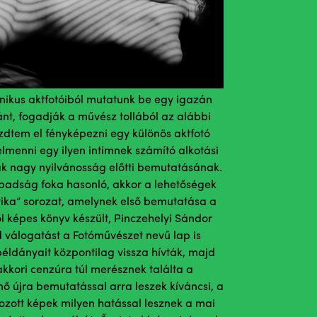
onikus aktfotóiból mutatunk be egy igazán
ánt, fogadják a művész tollából az alábbi
ezdtem el fényképezni egy különös aktfotó
elmenni egy ilyen intimnek számító alkotási
k nagy nyilvánosság előtti bemutatásának.
abadság foka hasonló, akkor a lehetőségek
tika” sorozat, amelynek első bemutatása a
l képes könyv készült, Pinczehelyi Sándor
 válogatást a Fotóművészet nevű lap is
éldányait központilag vissza hívták, majd
akkori cenzúra túl merésznek találta a
nő újra bemutatással arra leszek kíváncsi, a
ozott képek milyen hatással lesznek a mai