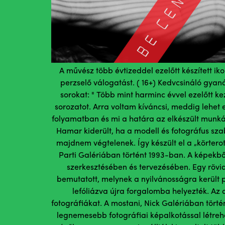
A művész több évtizeddel ezelőtt készített ik
perzselő válogatást. ( 16+) Kedvcsináló gyan
sorokat: " Több mint harminc évvel ezelőtt k
sorozatot. Arra voltam kíváncsi, meddig lehet 
folyamatban és mi a határa az elkészült munká
Hamar kiderült, ha a modell és fotográfus sz
majdnem végtelenek. Így készült el a „körtero
Parti Galériában történt 1993-ban. A képekbő
szerkesztésében és tervezésében. Egy rövid
bemutatott, melynek a nyilvánosságra került p
lefóliázva újra forgalomba helyezték. Az 
fotográfiákat. A mostani, Nick Galériában törté
legnemesebb fotográfiai képalkotással létreh