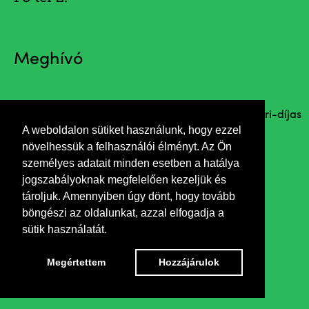
Meghívó
Megnyitja Piros Ildikó Kossuth- és Jászai Mari-díjas
A weboldalon sütiket használunk, hogy ezzel
színművész
növelhessük a felhasználói élményt. Az Ön
személyes adatait minden esetben a hatálya
jogszabályoknak megfelelően kezeljük és
tároljuk. Amennyiben úgy dönt, hogy tovább
böngészi az oldalunkat, azzal elfogadja a
sütik használatát.
Megértettem
Hozzájárulok