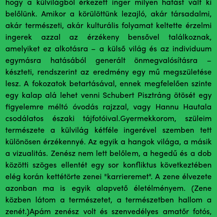
hogy a külvilágból érkezett inger milyen hatást vált ki
belőlünk. Amikor a körülöttünk lezajló, akár társadalmi,
akár természeti, akár kulturális folyamat keltette érzelmi
ingerek azzal az érzékeny bensővel találkoznak,
amelyiket ez alkotásra – a külső világ és az individuum
egymásra hatásából generált önmegvalósításra –
készteti, rendszerint az eredmény egy mű megszületése
lesz. A fokozatok betartásával, ennek megfelelően szinte
egy kalap alá lehet venni Schubert Pisztráng ötösét egy
figyelemre méltó óvodás rajzzal, vagy Hannu Hautala
csodálatos északi tájfotóival.Gyermekkorom, szüleim
természete a külvilág kétféle ingerével szemben tett
különösen érzékennyé. Az egyik a hangok világa, a másik
a vizualitás. Zenész nem lett belőlem, a hegedű és a dob
közötti szöges ellentét egy sor konfliktus következtében
elég korán kettétörte zenei "karrieremet". A zene élvezete
azonban ma is egyik alapvető életélményem. (Zene
közben látom a természetet, a természetben hallom a
zenét.)Apám zenész volt és szenvedélyes amatőr fotós,