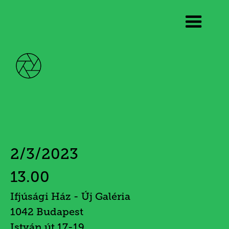
Vajda János
Nyomot hagyni
2/3/2023
13.00
Ifjúsági Ház - Új Galéria
1042 Budapest
István út 17-19.