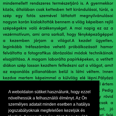
mindemellett rendszeres természetjáró is. A gyermekkor
közös, általában csak kettesben tett kirándulásai, túrái, a
szép egy fotós szemével láttatott megnyilvánulásai
nagyon korán kialakították bennem a világ képeiben rejlő
szépségekre való érzékenységet. A mai napig ez az a
vezérmotívum, ami arra sarkall, hogy fényképezőgéppel
a kezemben járjam a világot.A kezdet ügyetlen,
leginkább tréfaszámba vehető próbálkozásait hamar
felváltotta a fotografikus ábrázolási módok technikáinak
elsajátítása. A magam laborálta papírképeken, a vetített
diákon szép lassan kezdtem felfedezni azt a világot, amit
az exponálás pillanatában belül is látni véltem. Innen
kezdve mertem képeimmel a külvilág elé lépni.Pályázó
fotósként sikereim döntő részét természetfotóimmal értem
el, ezért természetfotósként ismer ma a "szakma". Pedig
A weboldalon sütiket használunk, hogy ezzel
több mint húsz éves pályafutásomnak csak egy rövid
növelhessük a felhasználói élményt. Az Ön
(1987-94-ig tartó) szakasza az, amikor szinte csak a
személyes adatait minden esetben a hatálya
természetet fényképeztem.Már sikeres fotósként, jó
jogszabályoknak megfelelően kezeljük és
technika birtokában teljes energiával a természet felé