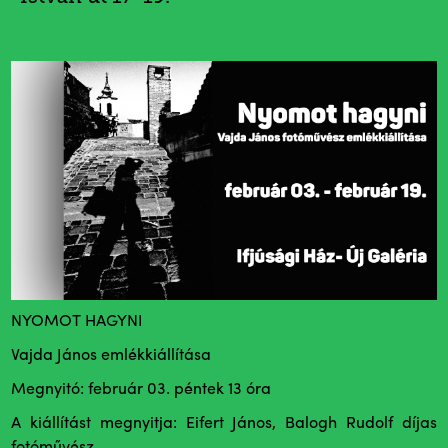
NYOMOT HAGYNI
Vajda János emlékkiállítása
Megnyitó: február 03. péntek 13 óra
A kiállítást megnyitja: Eifert János, Balogh Rudolf díjas