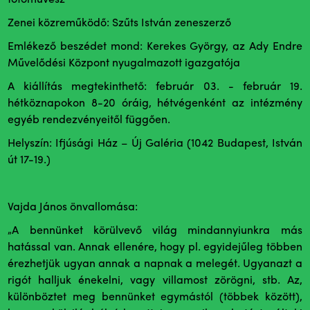
fotóművész
Zenei közreműködő: Szűts István zeneszerző
Emlékező beszédet mond: Kerekes György, az Ady Endre
Művelődési Központ nyugalmazott igazgatója
A kiállítás megtekinthető: február 03. - február 19.
hétköznapokon 8-20 óráig, hétvégenként az intézmény
egyéb rendezvényeitől függően.
Helyszín: Ifjúsági Ház – Új Galéria (1042 Budapest, István
út 17-19.)
Vajda János önvallomása:
„A bennünket körülvevő világ mindannyiunkra más
hatással van. Annak ellenére, hogy pl. egyidejűleg többen
érezhetjük ugyan annak a napnak a melegét. Ugyanazt a
rigót halljuk énekelni, vagy villamost zörögni, stb. Az,
különböztet meg bennünket egymástól (többek között),