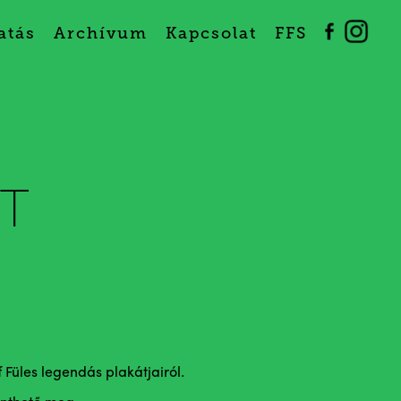
atás
Archívum
Kapcsolat
FFS
t
 Füles legendás plakátjairól.