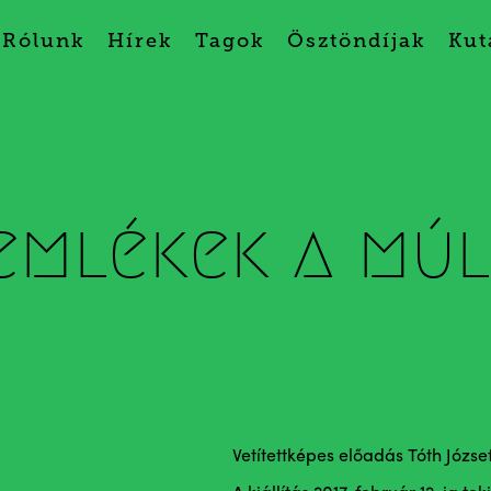
Rólunk
Hírek
Tagok
Ösztöndíjak
Kut
emlékek a múl
Vetítettképes előadás Tóth József