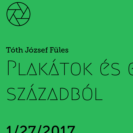
Tóth József Füles
Plakátok és 
századból
1/27/2017