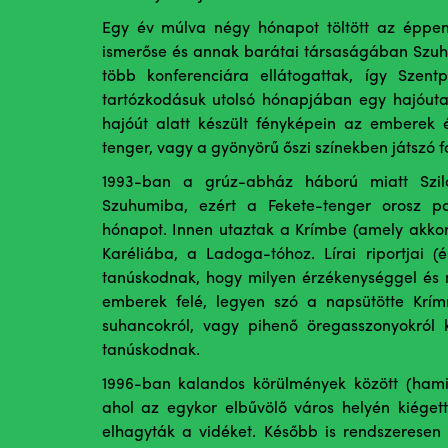
Egy év múlva négy hónapot töltött az éppe
ismerőse és annak barátai társaságában Szuh
több konferenciára ellátogattak, így Szent
tartózkodásuk utolsó hónapjában egy hajóuta
hajóút alatt készült fényképein az emberek 
tenger, vagy a gyönyörű őszi színekben játszó f
1993-ban a grúz-abház háború miatt Szilá
Szuhumiba, ezért a Fekete-tenger orosz pa
hónapot. Innen utaztak a Krímbe (amely akkor 
Karéliába, a Ladoga-tóhoz. Lírai riportjai (é
tanúskodnak, hogy milyen érzékenységgel és me
emberek felé, legyen szó a napsütötte Krímr
suhancokról, vagy pihenő öregasszonyokról k
tanúskodnak.
1996-ban kalandos körülmények között (hamis
ahol az egykor elbűvölő város helyén kiégett 
elhagyták a vidéket. Később is rendszeresen