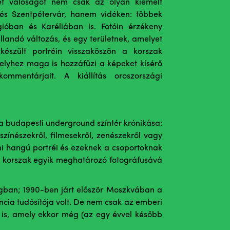
et valóságot nem csak az olyan kiemelt
és Szentpétervár, hanem vidéken: többek
gióban és Karéliában is. Fotóin érzékeny
landó változás, és egy területnek, amelyet
észült portréin visszaköszön a korszak
elyhez maga is hozzáfűzi a képeket kísérő
mmentárjait. A kiállítás oroszországi
 a budapesti underground színtér krónikása:
színészekről, filmesekről, zenészekről vagy
ni hangú portréi és ezeknek a csoportoknak
a korszak egyik meghatározó fotográfusává
ágban; 1990-ben járt először Moszkvában a
ncia tudósítója volt. De nem csak az emberi
t is, amely ekkor még (az egy évvel később