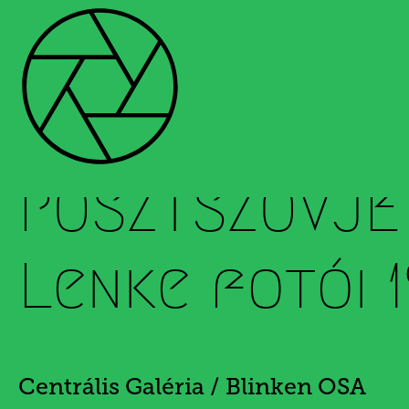
Szilágyi Lenke
POSZTSZOVJET
Lenke fotói 
Centrális Galéria / Blinken OSA