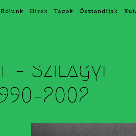
Rólunk
Hírek
Tagok
Ösztöndíjak
Kut
 – Szilágyi
1990–2002