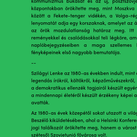
kommunizmus bukását és az új, posztszovj
központokban örökítette meg, mint Moszkva 
között a Fekete-tenger vidékén, a Volga-ré
lenyomatát adja egy korszaknak, amelyet az ál
az örök mozdulatlanság határoz meg. Itt k
reményekkel és csalódásokkal teli légköre, am
naplóbejegyzéseiben a maga szellemes ko
fényképeinek első nagyobb bemutatója.
--
Szilágyi Lenke az 1980-as években indult, mint
legendás írókról, költőkről, képzőművészekről, 
a demokratikus ellenzék tagjairól készült egyé
a mindennapi életéről készült érzékeny képei 
avatták.
Az 1980-as évek közepétől sokat utazott a vil
Beszélő kiküldetésében, ahol a Helsinki Konfere
jogi találkozót örökítette meg, hanem a város
széteső) Szovjetunió fővárosa volt.