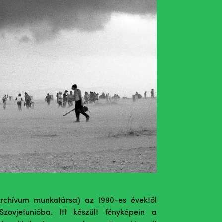
rchívum munkatársa) az 1990-es évektől
zovjetunióba. Itt készült fényképein a