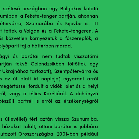
n széteső országban egy Bulgakov-kutató
umiban, a Fekete-tenger partján, ahonnan
pétervárra, Szamarába és Kijevbe is. Itt
t tettek a Volgán és a Fekete-tengeren. A
és közvetlen környezetük a főszereplők, a
olyóparti táj a háttérben marad.
gyi és barátai nem tudtak visszatérni
rtján fekvő Gelendzsikben töltöttek egy
Ukrajnához tartozott), Szentpétervárra és
s az út alatt írt naplója) egyaránt arról
gértéssel fordult a vidéki élet és a helyi
ől, vagy a télies Karéliáról. A dohányzó
észült portréi is erről az érzékenységről
 útlevéllel) tért aztán vissza Szuhumiba,
házakat talált; ottani barátai is jobbára
 utazott Oroszországba: 2001-ben például