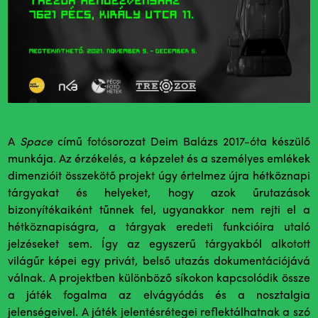
A
Space
című fotósorozat Deim Balázs 2017-óta készülő
munkája. Az érzékelés, a képzelet és a személyes emlékek
dimenzióit összekötő projekt úgy értelmez újra hétköznapi
tárgyakat és helyeket, hogy azok űrutazások
bizonyítékaiként tűnnek fel, ugyanakkor nem rejti el a
hétköznapiságra, a tárgyak eredeti funkcióira utaló
jelzéseket sem. Így az egyszerű tárgyakból alkotott
világűr képei egy privát, belső utazás dokumentációjává
válnak. A projektben különböző síkokon kapcsolódik össze
a játék fogalma az elvágyódás és a nosztalgia
jelenségeivel. A játék jelentésrétegei reflektálhatnak a szó