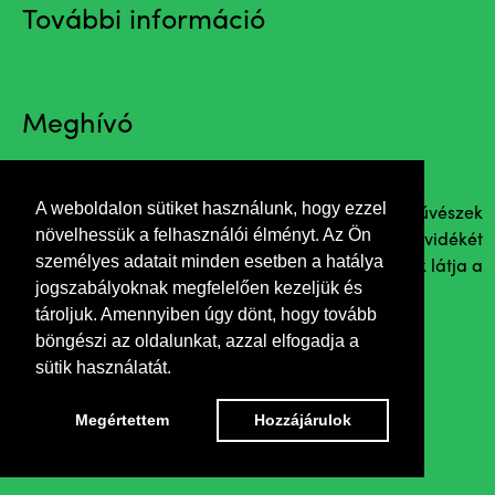
További információ
Meghívó
A weboldalon sütiket használunk, hogy ezzel
Becker Irén és Szabó Béla magyarországi fotóművészek
növelhessük a felhasználói élményt. Az Ön
közös tárlata, a Tara, Szerbia egyik legszebb hegyvidékét
személyes adatait minden esetben a hatálya
örökíti meg. Egyben válaszol a kérdésre: Milyennek látja a
jogszabályoknak megfelelően kezeljük és
Tarát az idegen szem?
tároljuk. Amennyiben úgy dönt, hogy tovább
böngészi az oldalunkat, azzal elfogadja a
sütik használatát.
Megértettem
Hozzájárulok