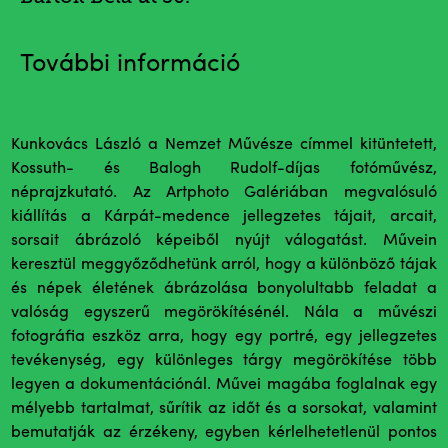
További információ
Kunkovács László a Nemzet Művésze címmel kitüntetett,
Kossuth- és Balogh Rudolf-díjas fotóművész,
néprajzkutató. Az Artphoto Galériában megvalósuló
kiállítás a Kárpát-medence jellegzetes tájait, arcait,
sorsait ábrázoló képeiből nyújt válogatást. Művein
keresztül meggyőződhetünk arról, hogy a különböző tájak
és népek életének ábrázolása bonyolultabb feladat a
valóság egyszerű megörökítésénél. Nála a művészi
fotográfia eszköz arra, hogy egy portré, egy jellegzetes
tevékenység, egy különleges tárgy megörökítése több
legyen a dokumentációnál. Művei magába foglalnak egy
mélyebb tartalmat, sűrítik az időt és a sorsokat, valamint
bemutatják az érzékeny, egyben kérlelhetetlenül pontos