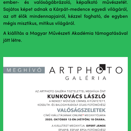
ember- és valóságábrázoló, képalkotó művészetét.
Sajátos képet adnak a Kárpát-medence egyedi világáról,
az ott élők mindennapjairól, kézzel fogható, de egyben
mégis misztikus, mitikus világáról.
A kiállítás a Magyar Művészeti Akadémia támogatásával
jött létre.