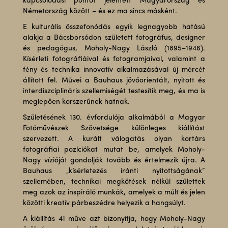
kapcsolódási pontot jelentett Magyarország és
Németország között – és ez ma sincs másként.
E kulturális összefonódás egyik legnagyobb hatású
alakja a Bácsborsódon született fotográfus, designer
és pedagógus, Moholy-Nagy László (1895–1946).
Kísérleti fotográfiáival és fotogramjaival, valamint a
fény és technika innovatív alkalmazásával új mércét
állított fel. Művei a Bauhaus jövőorientált, nyitott és
interdiszciplináris szellemiségét testesítik meg, és ma is
meglepően korszerűnek hatnak.
Születésének 130. évfordulója alkalmából a Magyar
Fotóművészek Szövetsége különleges kiállítást
szervezett. A kurált válogatás olyan kortárs
fotográfiai pozíciókat mutat be, amelyek Moholy-
Nagy vízióját gondolják tovább és értelmezik újra. A
Bauhaus „kísérletezés iránti nyitottságának”
szellemében, technikai megkötések nélkül születtek
meg azok az inspiráló munkák, amelyek a múlt és jelen
közötti kreatív párbeszédre helyezik a hangsúlyt.
A kiállítás 41 műve azt bizonyítja, hogy Moholy-Nagy