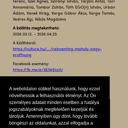
Ferenc, Szél Ágnes, Szirányi István, Tarjáni Antal, Tarr
Annamária, Tombor Zoltán, Tóth EGO(n) István, Urbán
Ádám, Vanek Virág, Varga Gábor Ákos, Varga Tamás,
Vedres Ági, Vékás Magdolna
A kiállítás megtekinthető:
2026.03.12. – 2026.04.23.
A kiállításról:
https://culture.hu/.../reinventing-moholy-nagy-
eroffnung
Facebook esemény:
https://fb.me/e/3EIW61o1U
A weboldalon sütiket használunk, hogy ezzel
növelhessük a felhasználói élményt. Az Ön
személyes adatait minden esetben a hatálya
jogszabályoknak megfelelően kezeljük és
tároljuk. Amennyiben úgy dönt, hogy tovább
böngészi az oldalunkat, azzal elfogadja a