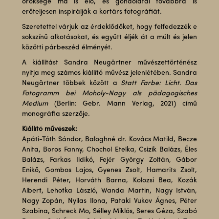
öröksége ma is élő, és gondolatai továbbra is
erőteljesen inspirálják a kortárs fotográfiát.
Szeretettel várjuk az érdeklődőket, hogy felfedezzék e
sokszínű alkotásokat, és együtt éljék át a múlt és jelen
közötti párbeszéd élményét.
A kiállítást Sandra Neugärtner művészettörténész
nyitja meg számos kiállító művész jelenlétében. Sandra
Neugärtner többek között a
Statt Farbe: Licht. Das
Fotogramm bei Moholy-Nagy als pädagogisches
Medium
(Berlin: Gebr. Mann Verlag, 2021) című
monográfia szerzője.
Kiállító művészek:
Apáti-Tóth Sándor, Baloghné dr. Kovács Matild, Becze
Anita, Boros Fanny, Chochol Etelka, Csizik Balázs, Éles
Balázs, Farkas Ildikó, Fejér György Zoltán, Gábor
Enikő, Gombos Lajos, Gyenes Zsolt, Hamarits Zsolt,
Herendi Péter, Horváth Barna, Kolozsi Bea, Kozák
Albert, Lehotka László, Wanda Martin, Nagy István,
Nagy Zopán, Nyilas Ilona, Pataki Vukov Ágnes, Péter
Szabina, Schreck Mo, Sélley Miklós, Seres Géza, Szabó