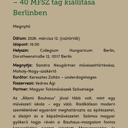
– 40 MFSZ tag kiállítása
Berlinben
Megnyitó
Dátum:
2026. március 12. (csütörtök)
Időpont:
19:00
Helyszín:
Collegium Hungaricum Berlin,
Dorotheenstraße 12, 10117 Berlin
Megnyitja:
Sandra Neugärtner művészettörténész,
Moholy-Nagy-szakértő
Kurátor:
Keresztes Zoltán – underdogimages
Főszervező:
Vedres Ági
Partner:
Magyar Fotóművészek Szövetsége
Az „Állami Bauhaus” jóval több volt, mint egy
művészeti iskola – egy vízió. Radikálisan modern
szemléletével egyaránt meghatározta az építészetet,
a dizájnt és a képzőművészetet. Számos magyar
gyökerű tagja révén a Bauhaus-mozgalom fontos