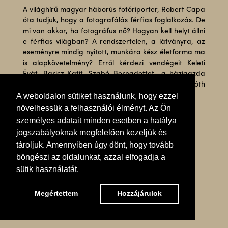
A világhírű magyar háborús fotóriporter, Robert Capa
óta tudjuk, hogy a fotografálás férfias foglalkozás. De
mi van akkor, ha fotográfus nő? Hogyan kell helyt állni
e férfias világban? A rendszertelen, a látványra, az
eseményre mindig nyitott, munkára kész életforma ma
is alapkövetelmény? Erről kérdezi vendégeit Keleti
Évát, Baricz Katit, Szabó Bernadettet a házigazda
Dióssy Klári. A meglepetés férfi vendég pedig Tóth
A weboldalon sütiket használunk, hogy ezzel
József Füles. A műsor szerkesztője Hajdú Éva volt.
növelhessük a felhasználói élményt. Az Ön
személyes adatait minden esetben a hatálya
jogszabályoknak megfelelően kezeljük és
tároljuk. Amennyiben úgy dönt, hogy tovább
böngészi az oldalunkat, azzal elfogadja a
sütik használatát.
Megértettem
Hozzájárulok