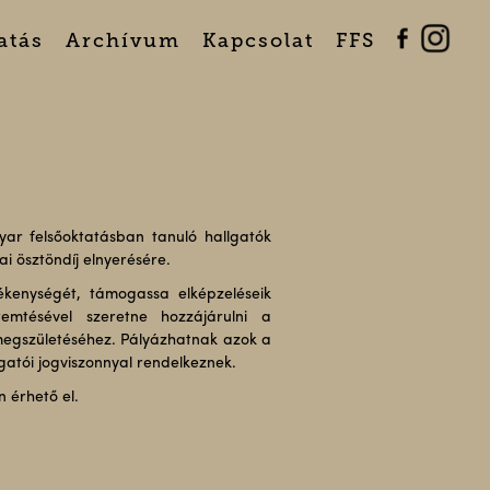
atás
Archívum
Kapcsolat
FFS
r felsőoktatásban tanuló hallgatók
i ösztöndíj elnyerésére.
vékenységét, támogassa elképzeléseik
remtésével szeretne hozzájárulni a
 megszületéséhez. Pályázhatnak azok a
gatói jogviszonnyal rendelkeznek.
n érhető el.