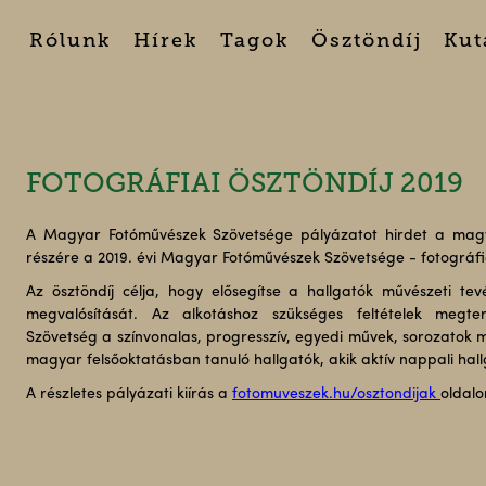
Rólunk
Hírek
Tagok
Ösztöndíj
Kut
FOTOGRÁFIAI ÖSZTÖNDÍJ 2019
A Magyar Fotóművészek Szövetsége pályázatot hirdet a magya
részére a 2019. évi Magyar Fotóművészek Szövetsége - fotográfia
Az ösztöndíj célja, hogy elősegítse a hallgatók művészeti te
megvalósítását. Az alkotáshoz szükséges feltételek megte
Szövetség a színvonalas, progresszív, egyedi művek, sorozatok
magyar felsőoktatásban tanuló hallgatók, akik aktív nappali hall
A részletes pályázati kiírás a
fotomuveszek.hu/osztondijak
oldalo