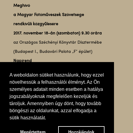
Meghívó
a Magyar Fotóművészek Szövetsége
rendkívüli közgyűlésére
2017. november 18-án (szombaton) 9.30 órára
az Országos Széchényi Könyvtár Dísztermébe
(Budapest I., Budavári Palota „F” épület)
Napirend
Javasolt napirend:
A weboldalon sütiket használunk, hogy ezzel
Jegyzőkönyv-hitelesítők megválasztása (2 személy)
növelhessük a felhasználói élményt. Az Ön
A levezető elnök megválasztása
személyes adatait minden esetben a hatálya
jogszabályoknak megfelelően kezeljük és
A napirend elfogadása
tároljuk. Amennyiben úgy dönt, hogy tovább
A Szövetség Alapszabályának módosítása
böngészi az oldalunkat, azzal elfogadja a
Zárszó
sütik használatát.
Megértettem
Hozzájárulok