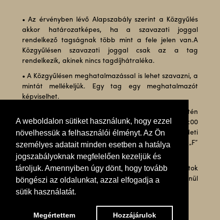
• Az érvényben lévő Alapszabály szerint a Közgyűlés
akkor határozatképes, ha a szavazati joggal
rendelkező tagságnak több mint a fele jelen van.A
Közgyűlésen szavazati joggal csak az a tag
rendelkezik, akinek nincs tagdíjhátraléka.
• A Közgyűlésen meghatalmazással is lehet szavazni, a
mintát mellékeljük. Egy tag egy meghatalmazót
képviselhet.
• A Közgyűlés határozatképtelensége esetén
A weboldalon sütiket használunk, hogy ezzel
megismételt Közgyűlés megtartására kerül sor 10:00
növelhessük a felhasználói élményt. Az Ön
órakor az eredeti napirendi pontokkal az eredeti
közgyűlés helyszínén (Budapest I., Budavári Palota „F”
személyes adatait minden esetben a hatálya
épület).
jogszabályoknak megfelelően kezeljük és
tároljuk. Amennyiben úgy dönt, hogy tovább
• A megismételt Közgyűlés az eredeti napirendi pontok
vonatkozásában a megjelentek számától függetlenül
böngészi az oldalunkat, azzal elfogadja a
határozatképes.
sütik használatát.
Megértettem
Hozzájárulok