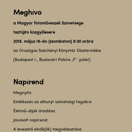
Meghívó
a Magyar Fotóművészek Szövetsége
tisztújító közgyűlésére
2019. május 18-án (szombaton) 9:30 órára
az Országos Széchényi Könyvtár Dísztermébe
(Budapest I., Budavári Palota „F” .pület)
Napirend
Megnyitó
Emlékezés az elhunyt szövetségi tagokra
Életmű-díjak átadása
Javasolt napirend:
A levezető elnök(ök) megválasztása