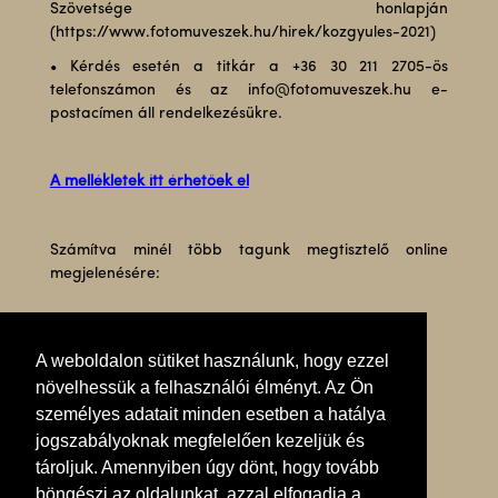
Szövetsége honlapján
(https://www.fotomuveszek.hu/hirek/kozgyules-2021)
• Kérdés esetén a titkár a +36 30 211 2705-ös
telefonszámon és az info@fotomuveszek.hu e-
postacímen áll rendelkezésükre.
A mellékletek itt érhetőek el
Számítva minél több tagunk megtisztelő online
megjelenésére:
Tisztelettel,
A weboldalon sütiket használunk, hogy ezzel
növelhessük a felhasználói élményt. Az Ön
Budapest, 2021. április 23.
személyes adatait minden esetben a hatálya
jogszabályoknak megfelelően kezeljük és
tároljuk. Amennyiben úgy dönt, hogy tovább
dr. Baki Péter
böngészi az oldalunkat, azzal elfogadja a