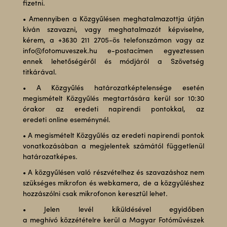
fizetni.
• Amennyiben a Közgyűlésen meghatalmazottja útján
kíván szavazni, vagy meghatalmazót képviselne,
kérem, a +3630 211 2705-ös telefonszámon vagy az
info@fotomuveszek.hu e-postacímen egyeztessen
ennek lehetőségéről és módjáról a Szövetség
titkárával.
• A Közgyűlés határozatképtelensége esetén
megismételt Közgyűlés megtartására kerül sor 10:30
órakor az eredeti napirendi pontokkal, az
eredeti online eseménynél.
• A megismételt Közgyűlés az eredeti napirendi pontok
vonatkozásában a megjelentek számától függetlenül
határozatképes.
• A közgyűlésen való részvételhez és szavazáshoz nem
szükséges mikrofon és webkamera, de a közgyűléshez
hozzászólni csak mikrofonon keresztül lehet.
• Jelen levél kiküldésével egyidőben
a meghívó közzétételre kerül a Magyar Fotóművészek