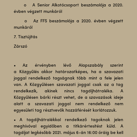
o A Senior Alkotócsoport beszámolója a 2020.
évben végzett munkáról
o Az FFS beszámolója a 2020. évben végzett
munkáról
7. Tisztújítás
Zárszó
• Az érvényben lévő Alapszabály szerint
a Közgyűlés akkor határozatképes, ha a szavazati
joggal rendelkező tagságnak több mint a fele jelen
van. A Közgyűlésen szavazati joggal csak az a tag
rendelkezik, akinek nincs tagdíjhátraléka. A
Közgyűlésen bárki részt vehet, de a szavazások ideje
alatt a szavazati joggal nem rendelkező nem
egyesületi tag résztvevők hozzáférését korlátozzuk.
• A tagdíjhátralékkal rendelkező tagoknak jelen
meghívóval egyidőben a titkárértesítést küld. A
tagdíjat legkésőbb 2021. május 6-án 16:00 óráig be kell