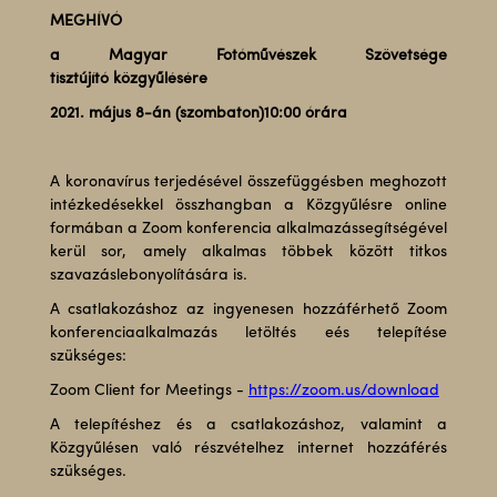
MEGHÍVÓ
a Magyar Fotóművészek Szövetsége
tisztújító közgyűlésére
2021. május 8-án (szombaton)10:00 órára
A koronavírus terjedésével összefüggésben meghozott
intézkedésekkel összhangban a Közgyűlésre online
formában a Zoom konferencia alkalmazássegítségével
kerül sor, amely alkalmas többek között titkos
szavazáslebonyolítására is.
A csatlakozáshoz az ingyenesen hozzáférhető Zoom
konferenciaalkalmazás letöltés eés telepítése
szükséges:
Zoom Client for Meetings -
https://zoom.us/download
A telepítéshez és a csatlakozáshoz, valamint a
Közgyűlésen való részvételhez internet hozzáférés
szükséges.