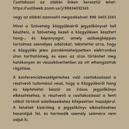
Csatlakozni az alábbi linken keresztül lehet:
https://us02web.zoom.us/j/89634032343
vagy az alábbi azonosító megadásával: 896 3403 2343
Mivel a Szövetség közgyűléséről jegyzőkönyvet kell
készíteni, a Szövetség kezeli a közgyűlésen készített
hang-, és képanyagot, amely szükségképpen
tartalmaz személyes adatokat, tekintettel arra, hogy
a közgyűlés jelen pandémiahelyzetben elektronikus
úton tarthatómeg, és ezen az úton történhet meg
hatékonyan és visszakövethetően az ott elhangzottak
rögzítése.
A konferenciabeszélgetéshez való csatlakozással a
résztvevő tudomásul veszi, hogy a Közgyűlésről hang
és képfelvétel készül az írásos jegyzőkönyv
elkészítéséhez, a résztvevő a csatlakozással a fenti
célból történő adatkezeléshez kifejezetten hozzájárul.
A felvételt kizárólag a jegyzőkönyv elkészítéséhez
használjuk fel, és harmadik személy számára nem
adjuk ki.