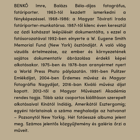
BENKŐ Imre, Balázs Béla-díjas fotográfus,
fotóriporter. 1963-tól kezdett ismerkedni a
fényképezéssel. 1968-1986: a Magyar Távirati Iroda
fotóriporter-munkatársa. 1987-től kilenc éven keresztül
az ózdi kohászat leépülését dokumentálta, s ezzel a
fotósorozatával 1992-ben elnyerte a W. Eugene Smith
Memorial Fund (New York) ösztöndíját. A való világ
vizuális értelmezése, az ember és környezetének
sajátos dokumentatív ábrázolása érdekli képei
alkotásakor. 1975-ben és 1978-ban aranyérmet nyert
a World Press Photo pályázatán. 1991-ben Pulitzer
Emlékdíjat, 2004-ben Érdemes művész és Magyar
Fotográfia Nagydíjat, 2016-ban Kiváló művész díjat
kapott. 2012-től a Magyar Művészeti Akadémia
rendes tagja. Több száz csoportos kiállításon szerepelt
alkotásaival Kínától Indiáig, Amerikától Esztergomig;
egyéni tárlatainak a száma meghaladja az hatvanat
– Pozsonytól New Yorkig. Hét fotóesszé albuma jelent
meg. Számos jelentős közgyűjtemény és galéria őrzi a
műveit.