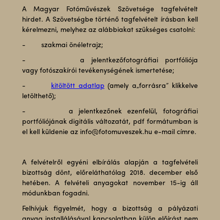
A Magyar Fotóművészek Szövetsége tagfelvételt
hirdet. A Szövetségbe történő tagfelvételt írásban kell
kérelmezni, melyhez az alábbiakat szükséges csatolni:
- szakmai önéletrajz;
- a jelentkezőfotográfiai portfóliója
vagy fotószakírói tevékenységének ismertetése;
-
kitöltött adatlap
(amely a„forrásra” klikkelve
letölthető);
- a jelentkezőnek ezenfelül, fotográfiai
portfóliójának digitális változatát, pdf formátumban is
el kell küldenie az info@fotomuveszek.hu e-mail címre.
A felvételről egyéni elbírálás alapján a tagfelvételi
bizottság dönt, előreláthatólag 2018. december első
hetében. A felvételi anyagokat november 15-ig áll
módunkban fogadni.
Felhívjuk figyelmét, hogy a bizottság a pályázati
anyag installálásával kapcsolatban külön előírást nem