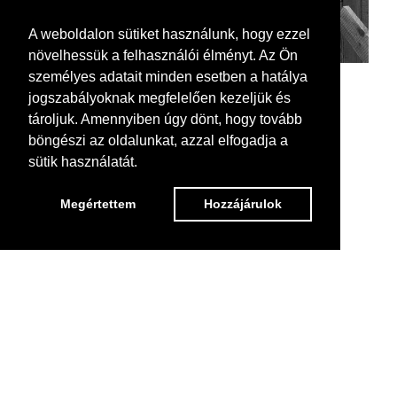
A weboldalon sütiket használunk, hogy ezzel
növelhessük a felhasználói élményt. Az Ön
személyes adatait minden esetben a hatálya
jogszabályoknak megfelelően kezeljük és
tároljuk. Amennyiben úgy dönt, hogy tovább
böngészi az oldalunkat, azzal elfogadja a
sütik használatát.
Megértettem
Hozzájárulok
Regős Benedek: a Szerkezet című sorozatból / from the series 'Structure'
tintasugaras nyomat rétegelt lemezre kasírozva
/ inkjet print mounted on plywood
változó méret / size variable