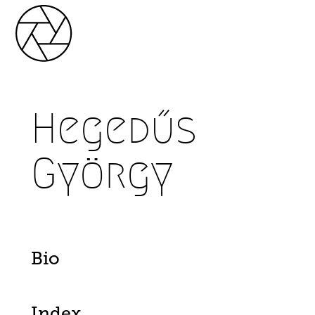
Hegedűs
György
Bio
Index