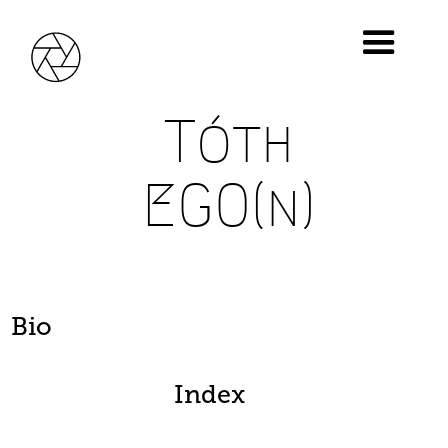
Tóth
EGO(n)
Bio
Index