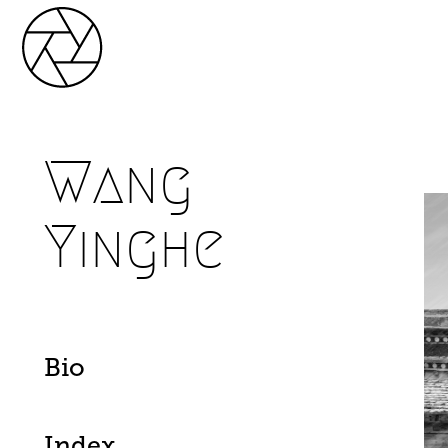
Wang
Yinghe
Bio
Index