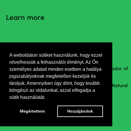
Learn more
Invitation
A weboldalon sütiket használunk, hogy ezzel
növelhessük a felhasználói élményt. Az Ön
személyes adatait minden esetben a hatálya
Opening remarks by Petri Tuomi-Nikula, ambassador of
jogszabályoknak megfelelően kezeljük és
Finland
tároljuk. Amennyiben úgy dönt, hogy tovább
Zoltán Dr. Korsós, Director Genaral of Hungarian Natural
böngészi az oldalunkat, azzal elfogadja a
History Museum greets the guests
sütik használatát.
Megértettem
Hozzájárulok