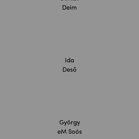
Deim
Ida
Deső
György
eM Soós