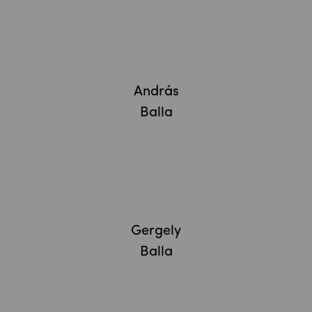
László Richard
András
Balassa
Balla
Gergely
Balla