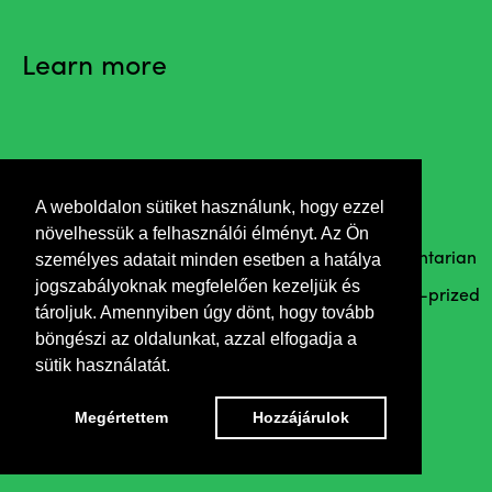
Learn more
Invitation
A weboldalon sütiket használunk, hogy ezzel
növelhessük a felhasználói élményt. Az Ön
személyes adatait minden esetben a hatálya
Welcome speech by Róbert Balázs Simon parliamentarian
jogszabályoknak megfelelően kezeljük és
Opening by Zsolt Olaf Szamódy Balogh Rudolf-prized
tároljuk. Amennyiben úgy dönt, hogy tovább
photographer
böngészi az oldalunkat, azzal elfogadja a
sütik használatát.
Megértettem
Hozzájárulok