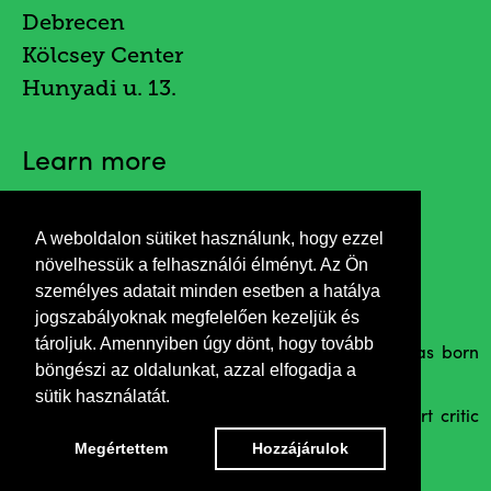
Debrecen
Kölcsey Center
Hunyadi u. 13.
Learn more
A weboldalon sütiket használunk, hogy ezzel
Invitation
növelhessük a felhasználói élményt. Az Ön
személyes adatait minden esetben a hatálya
jogszabályoknak megfelelően kezeljük és
tároljuk. Amennyiben úgy dönt, hogy tovább
Ferenc Aszmann, the "romantic photographer" was born
böngészi az oldalunkat, azzal elfogadja a
110 yeara ago.
sütik használatát.
Opening by Lajos Szakolczay literary historian, art critic
and András Máté art photographer
Megértettem
Hozzájárulok