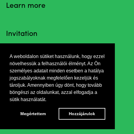
Learn more
Invitation
A weboldalon sütiket használunk, hogy ezzel
In Marco Polo's footsteps
növelhessük a felhasználói élményt. Az Ön
China, Silk Road
személyes adatait minden esetben a hatálya
jogszabályoknak megfelelően kezeljük és
Opening speech by Balázs Feledy art writer
tároljuk. Amennyiben úgy dönt, hogy tovább
böngészi az oldalunkat, azzal elfogadja a
sütik használatát.
Megértettem
Hozzájárulok