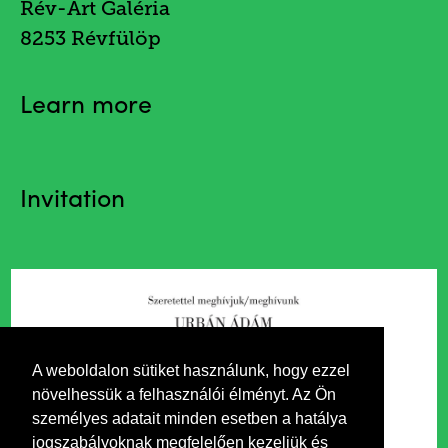
Rév-Art Galéria
8253 Révfülöp
Learn more
Invitation
A weboldalon sütiket használunk, hogy ezzel
növelhessük a felhasználói élményt. Az Ön
személyes adatait minden esetben a hatálya
jogszabályoknak megfelelően kezeljük és