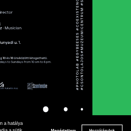
n a hatálya
dja a sütik
Megértettem
Hozzájárulok