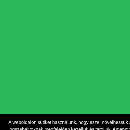
A weboldalon sütiket használunk, hogy ezzel növelhessük 
jogszabályoknak megfelelően kezeljük és tároljuk. Amennyi