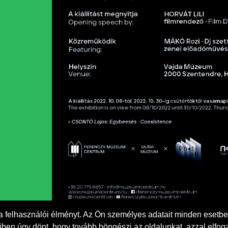
a felhasználói élményt. Az Ön személyes adatait minden esetbe
ben úgy dönt, hogy tovább böngészi az oldalunkat, azzal elfoga