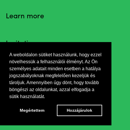
Learn more
Invitation
A weboldalon sütiket használunk, hogy ezzel
növelhessük a felhasználói élményt. Az Ön
Opening by László Beke art historian
személyes adatait minden esetben a hatálya
jogszabályoknak megfelelően kezeljük és
Connecting programs:
tároljuk. Amennyiben úgy dönt, hogy tovább
Talk with the artists - 28 May at 11 am
böngészi az oldalunkat, azzal elfogadja a
sütik használatát.
Living literature - 25 May at 6 pm
Finissage – 8 June at 5 pm
Megértettem
Hozzájárulok