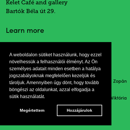
Kelet Café and gallery
Bartók Béla út 29.
Learn more
A weboldalon sütiket használunk, hogy ezzel
Invitation
növelhessük a felhasználói élményt. Az Ön
személyes adatait minden esetben a hatálya
jogszabályoknak megfelelően kezeljük és
Introduction of the books
Duplex
and
Füzet
by Zopán
tároljuk. Amennyiben úgy dönt, hogy tovább
Nagy.
böngészi az oldalunkat, azzal elfogadja a
sütik használatát.
Contributors: János Kókai poet, actor, director and Viktória
Monhor performer
Megértettem
Hozzájárulok