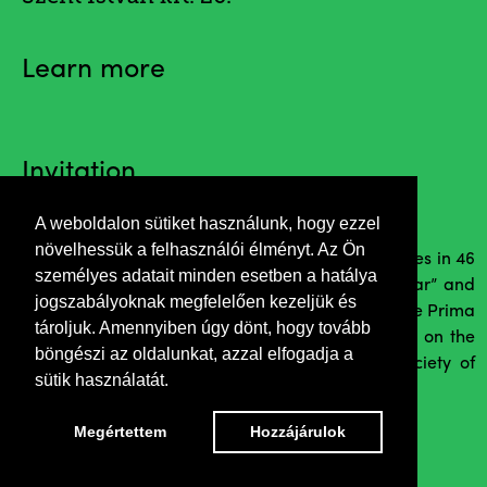
Learn more
Invitation
A weboldalon sütiket használunk, hogy ezzel
növelhessük a felhasználói élményt. Az Ön
Elek Papp won more than 480 photographical prices in 46
személyes adatait minden esetben a hatálya
countries. He was for times „Phographer of the Year” and
jogszabályoknak megfelelően kezeljük és
two times „Art Photographer of the Year”. He got the Prima
tároljuk. Amennyiben úgy dönt, hogy tovább
Award in 2007 founded by Sándor Demján. He is on the
böngészi az oldalunkat, azzal elfogadja a
first place on the world list of Photographic Society of
sütik használatát.
America.
Opening by Ferenc Markovics
Megértettem
Hozzájárulok