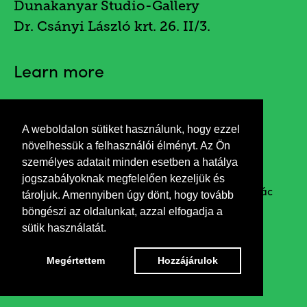
Dunakanyar Studio-Gallery
Dr. Csányi László krt. 26. II/3.
Learn more
A weboldalon sütiket használunk, hogy ezzel
Invitation
növelhessük a felhasználói élményt. Az Ön
személyes adatait minden esetben a hatálya
jogszabályoknak megfelelően kezeljük és
Greetings by Attila Fördős, the major of the city of Vác
tároljuk. Amennyiben úgy dönt, hogy tovább
böngészi az oldalunkat, azzal elfogadja a
Opening remarks by György Feledy art writer
sütik használatát.
Megértettem
Hozzájárulok