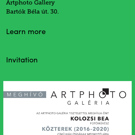
Artphoto Gallery
Bartók Béla út. 30.
Learn more
Invitation