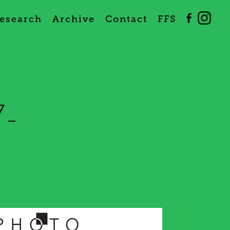
esearch
Archive
Contact
FFS
7-