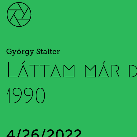
György Stalter
Láttam már d
1990
4/26/2022