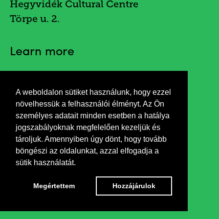
Hegyvidék Cultural Centre
Törpe u. 2.
Learn more
A weboldalon sütiket használunk, hogy ezzel
Invitation
növelhessük a felhasználói élményt. Az Ön
személyes adatait minden esetben a hatálya
jogszabályoknak megfelelően kezeljük és
Opening remarks by Éva Keleti
tároljuk. Amennyiben úgy dönt, hogy tovább
böngészi az oldalunkat, azzal elfogadja a
sütik használatát.
Megértettem
Hozzájárulok