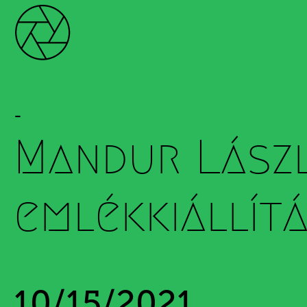
-
Mandur Lász
emlékkiállít
10/15/2021