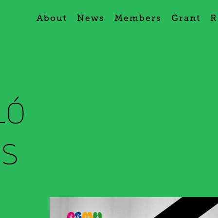
About
News
Members
Grant
R
ló
ás