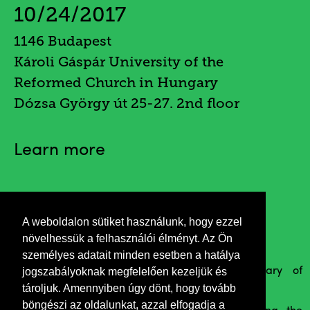
10/24/2017
1146 Budapest
Károli Gáspár University of the
Reformed Church in Hungary
Dózsa György út 25-27. 2nd floor
Learn more
Invitation
A weboldalon sütiket használunk, hogy ezzel
növelhessük a felhasználói élményt. Az Ön
személyes adatait minden esetben a hatálya
jogszabályoknak megfelelően kezeljük és
Commemorative exhibition on 100th anniversary of
tároljuk. Amennyiben úgy dönt, hogy tovább
Caporetto Breakthrough
böngészi az oldalunkat, azzal elfogadja a