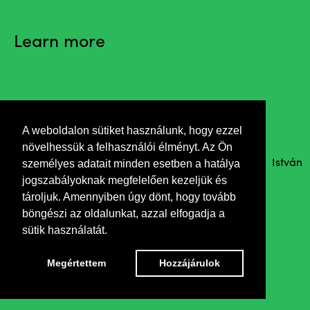
Learn more
Invitation
A weboldalon sütiket használunk, hogy ezzel
növelhessük a felhasználói élményt. Az Ön
személyes adatait minden esetben a hatálya
What was left over from the buildings of István
jogszabályoknak megfelelően kezeljük és
Medgyaszay architect (1877-1959)?
tároljuk. Amennyiben úgy dönt, hogy tovább
- in the relation of the part and the whole one-
böngészi az oldalunkat, azzal elfogadja a
Opening by László Beke art historian
sütik használatát.
Megértettem
Hozzájárulok